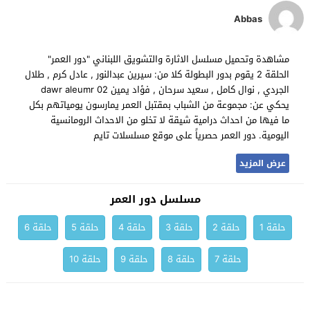
Abbas
مشاهدة وتحميل مسلسل الاثارة والتشويق اللبناني "دور العمر"
الحلقة 2 يقوم بدور البطولة كلا من: سيرين عبدالنور , عادل كرم , طلال
الجردي , نوال كامل , سعيد سرحان , فؤاد يمين dawr aleumr 02
يحكي عن: مجموعة من الشباب بمقتبل العمر يمارسون يومياتهم بكل
ما فيها من احداث درامية شيقة لا تخلو من الاحداث الرومانسية
اليومية. دور العمر حصرياً على موقع مسلسلات تايم
عرض المزيد
مسلسل دور العمر
حلقة 1
حلقة 2
حلقة 3
حلقة 4
حلقة 5
حلقة 6
حلقة 7
حلقة 8
حلقة 9
حلقة 10