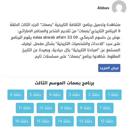
Abbas
مشاهدة وتحميل برنامج: الثقافة التاريخية "بصمات" الجزء الثالث الحلقة
9 البرنامج التاريخي"بصمات" من تقديم الشاعر والمحاضر الاماراتي:
عوض بن حاسوم الحرمكي. ealaa abwab alfatn S3 09 يقوم البرنامج
على سرد "للاحداث والشخصيات التاريخية" بشكل مفصل. ليعرف
المستمع عن "امجادنا التاريخية" بكل حيادية. وبعيدة عن التاريخ
المغلوط. شاهدوا برنامج "بصمات" على مسلسلات تايم.
عرض المزيد
برنامج بصمات الموسم الثالث
حلقة 1
حلقة 2
حلقة 3
حلقة 4
حلقة 5
حلقة 6
حلقة 7
حلقة 8
حلقة 9
حلقة 10
حلقة 11
حلقة 12
حلقة 13
حلقة 14
حلقة 15
حلقة 16