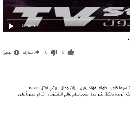
2:15:00
0
0
شارك
تبليغ
مشاهدة وتحميل فيلم الاثارة والدراما اللبناني عالم التليفزيون 2022 سيما كلوب بطولة: فؤاد يمين , رزان جمال , بيتي توتل ealam
رجل الذي تريدة ولكنة يثير جدل قوي.فيلم عالم التليفزيون اكوام حصرياً على