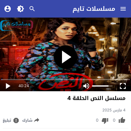
مسلسلات تايم
40:24
مسلسل النص الحلقة 4
4 مارس 2025
0
0
شارك
تبليغ