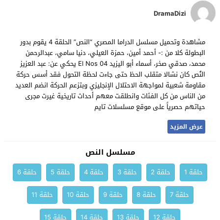
DramaDizi
مشاهدة وتحميل مسلسل الدراما المصري “النص” الحلقة 4 يقوم بدور
البطولة كلا من :- أحمد أمين، حمزة العيلي، دنيا سامي، عبدالرحمن
محمد، صدقي صخر، أسماء أبو اليزيد El Nos 04 يحكي عن: عبد العزيز
النُص كان نشالا متقلب الحظ حتى جاءت لحظة التحول فقد أسس حركة
مقاومة شعبية لمواجهة الاحتلال الإنجليزي وبتزعم الحركة انضم العديد
من الناس من كل الفئات وانطلقت معهم أحداث تاريخية غيرت مجرى
حياتهم حصرياً على موقع مسلسلات تايم
عرض المزيد
مسلسل النص
حلقة 1
حلقة 2
حلقة 3
حلقة 4
حلقة 5
حلقة 6
حلقة 7
حلقة 8
حلقة 9
حلقة 10
حلقة 11
حلقة 12
حلقة 13
حلقة 14
حلقة 15