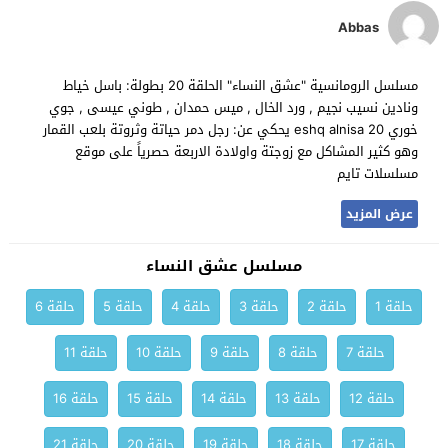
Abbas
مسلسل الرومانسية "عشق النساء" الحلقة 20 بطولة: باسل خياط
ونادين نسيب نجيم , ورد الخال , ميس حمدان , طوني عيسى , جوي
خوري eshq alnisa 20 يحكي عن: رجل دمر حياتة وثروتة بلعب القمار
وهو كثير المشاكل مع زوجتة واولادة الاربعة حصرياً على موقع
مسلسلات تايم
عرض المزيد
مسلسل عشق النساء
حلقة 1
حلقة 2
حلقة 3
حلقة 4
حلقة 5
حلقة 6
حلقة 7
حلقة 8
حلقة 9
حلقة 10
حلقة 11
حلقة 12
حلقة 13
حلقة 14
حلقة 15
حلقة 16
حلقة 17
حلقة 18
حلقة 19
حلقة 20
حلقة 21