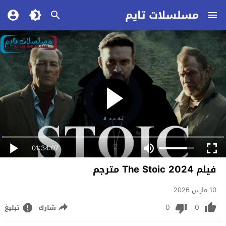
مسلسلات تايم
01:34:07
فيلم The Stoic 2024 مترجم
10 مارس 2026
0
0
شارك
تبليغ