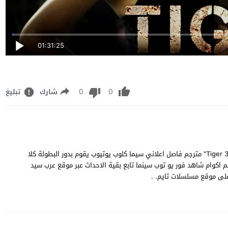
01:31:25
0
0
شارك
تبليغ
مشاهدة وتحميل فيلم الاكشن والمغامرات والاثارة الهندي "Tiger 3 2023" مترجم فاصل اعلاني سيما كلوب يوتيوب يقوم بدور البطولة كلا
 خان وكاترينا كايف وعمران هاشمي Tiger 3 2023 مترجم اكوام شاهد فور يو توب سينما تابع بقية الاحداث عبر موقع عرب سيد