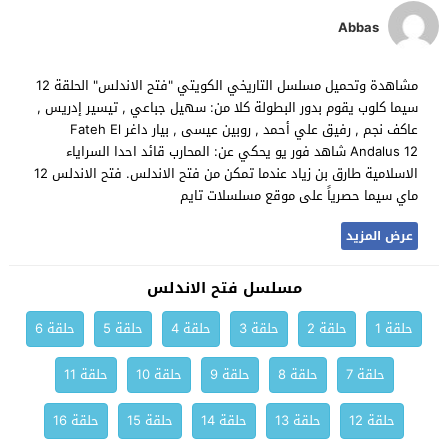
Abbas
مشاهدة وتحميل مسلسل التاريخي الكويتي "فتح الاندلس" الحلقة 12
سيما كلوب يقوم بدور البطولة كلا من: سهيل جباعي , تيسير إدريس ,
عاكف نجم , رفيق علي أحمد , روبين عيسى , بيار داغر Fateh El
Andalus 12 شاهد فور يو يحكي عن: المحارب قائد احدا السراياء
الاسلامية طارق بن زياد عندما تمكن من فتح الاندلس. فتح الاندلس 12
ماي سيما حصرياً على موقع مسلسلات تايم
عرض المزيد
مسلسل فتح الاندلس
حلقة 1
حلقة 2
حلقة 3
حلقة 4
حلقة 5
حلقة 6
حلقة 7
حلقة 8
حلقة 9
حلقة 10
حلقة 11
حلقة 12
حلقة 13
حلقة 14
حلقة 15
حلقة 16