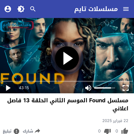
مسلسلات تايم
43:15
مسلسل Found الموسم الثاني الحلقة 13 فاصل
اعلاني
22 فبراير 2025
0
0
شارك
تبليغ