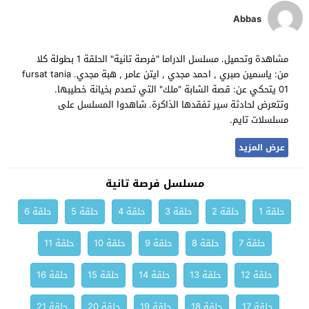
Abbas
مشاهدة وتحميل. مسلسل الدراما "فرصة تانية" الحلقة 1 بطولة كلا
من: ياسمين صبري , احمد مجدي , ايتن عامر , هبة مجدي. fursat tania
01 يتحكي عن: قصة الشابة "ملك" التي تصدم بخيانة خطيبها.
وتتعرض لحادثة سير تفقدها الذاكرة. شاهدوا المسلسل على
مسلسلات تايم.
عرض المزيد
مسلسل فرصة تانية
حلقة 1
حلقة 2
حلقة 3
حلقة 4
حلقة 5
حلقة 6
حلقة 7
حلقة 8
حلقة 9
حلقة 10
حلقة 11
حلقة 12
حلقة 13
حلقة 14
حلقة 15
حلقة 16
حلقة 17
حلقة 18
حلقة 19
حلقة 20
حلقة 21