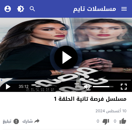
مسلسلات تايم
35:12
مسلسل فرصة تانية الحلقة 1
10 أغسطس 2024
0
0
شارك
تبليغ