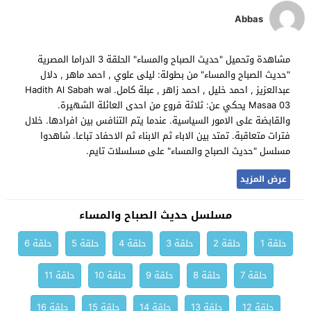
Abbas
مشاهدة وتحميل "حديث الصباح والمساء" الحلقة 3 الدراما المصرية
"حديث الصباح والمساء" من بطولة: ليلى علوي , احمد ماهر , دلال
عبدالعزيز , احمد خليل , احمد زاهر , عبلة كامل. Hadith Al Sabah wal
Masaa 03 يحكي عن: ثلاثة فروع من احدى العائلة الشهيرة.
والقابضة على الامور السياسية. عندما يتم التنافس بين افرادها. خلال
فترات متعاقبة. تمتد بين الاباء ثم الابناء ثم الاحفاد تباعا. شاهدوا
مسلسل "حديث الصباح والمساء" على مسلسلات تايم.
عرض المزيد
مسلسل حديث الصباح والمساء
حلقة 1
حلقة 2
حلقة 3
حلقة 4
حلقة 5
حلقة 6
حلقة 7
حلقة 8
حلقة 9
حلقة 10
حلقة 11
حلقة 12
حلقة 13
حلقة 14
حلقة 15
حلقة 16