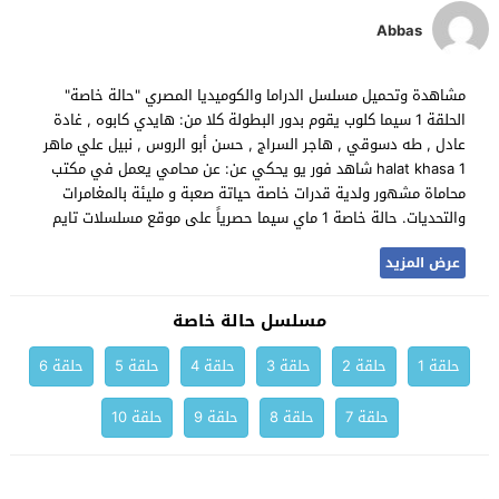
Abbas
مشاهدة وتحميل مسلسل الدراما والكوميديا المصري "حالة خاصة"
الحلقة 1 سيما كلوب يقوم بدور البطولة كلا من: هايدي كابوه , غادة
عادل , طه دسوقي , هاجر السراج , حسن أبو الروس , نبيل علي ماهر
halat khasa 1 شاهد فور يو يحكي عن: عن محامي يعمل في مكتب
محاماة مشهور ولدية قدرات خاصة حياتة صعبة و مليئة بالمغامرات
والتحديات. حالة خاصة 1 ماي سيما حصرياً على موقع مسلسلات تايم
عرض المزيد
مسلسل حالة خاصة
حلقة 1
حلقة 2
حلقة 3
حلقة 4
حلقة 5
حلقة 6
حلقة 7
حلقة 8
حلقة 9
حلقة 10