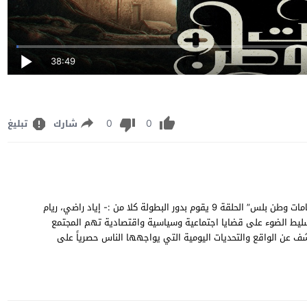
38:49
0
0
شارك
تبليغ
مشاهدة وتحميل مسلسل الكوميديا والدراما والعائلي العراقي “كمامات وطن بلس” الحلقة 9 يقوم بدور البطولة كلا من :- إياد راضي، ريام
ن: هذا الموسم يتم تسليط الضوء على قضايا اجتماعية وسياسية واقتصادية تهم المجتمع
ف عن الواقع والتحديات اليومية التي يواجهها الناس حصرياً على