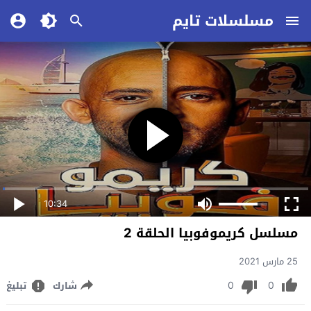
مسلسلات تايم
10:34
مسلسل كريموفوبيا الحلقة 2
25 مارس 2021
0
0
شارك
تبليغ