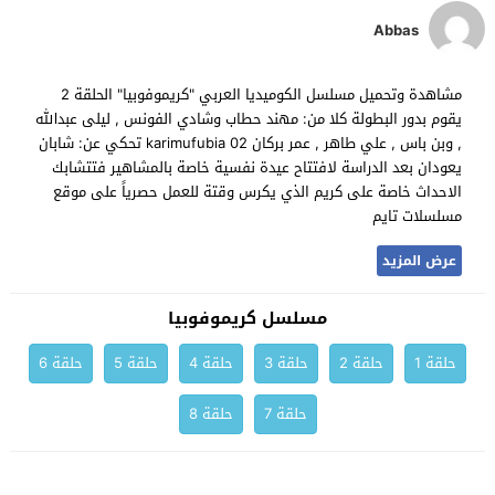
Abbas
مشاهدة وتحميل مسلسل الكوميديا العربي "كريموفوبيا" الحلقة 2
يقوم بدور البطولة كلا من: مهند حطاب وشادي الفونس , ليلى عبدالله
, وبن باس , علي طاهر , عمر بركان karimufubia 02 تحكي عن: شابان
يعودان بعد الدراسة لافتتاح عيدة نفسية خاصة بالمشاهير فتتشابك
الاحداث خاصة على كريم الذي يكرس وقتة للعمل حصرياً على موقع
مسلسلات تايم
عرض المزيد
مسلسل كريموفوبيا
حلقة 1
حلقة 2
حلقة 3
حلقة 4
حلقة 5
حلقة 6
حلقة 7
حلقة 8