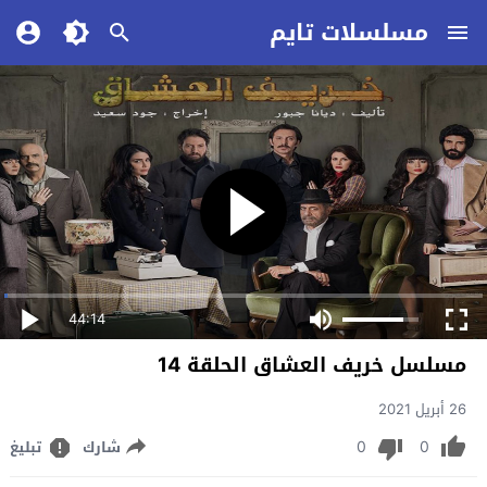
مسلسلات تايم
44:14
مسلسل خريف العشاق الحلقة 14
26 أبريل 2021
0
0
شارك
تبليغ