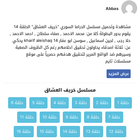
Abbas
مشاهدة وتحميل مسلسل الدراما السوري "خريف العشاق" الحلقة 14
يقوم بدور البطولة كلا من: محمد الاحمد , صفاء سلطان , احمد الاحمد ,
حلا رجب , لجين اسماعيل , سوسن ابو عفار kharif aleishaq 14 يحكي
عن: ثلاثة اصدقاء يحاولون تحقيق احلامهم رغم كل الظروف الصعبة
وسيرهم ضد الواقع المرير لتحقيق هدفهم حصرياً على موقع
مسلسلات تايم
عرض المزيد
مسلسل خريف العشاق
حلقة 1
حلقة 2
حلقة 3
حلقة 4
حلقة 5
حلقة 6
حلقة 7
حلقة 8
حلقة 9
حلقة 10
حلقة 11
حلقة 12
حلقة 13
حلقة 14
حلقة 15
حلقة 16