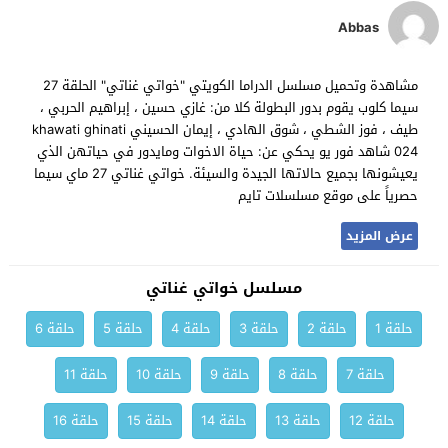
Abbas
مشاهدة وتحميل مسلسل الدراما الكويتي "خواتي غناتي" الحلقة 27
سيما كلوب يقوم بدور البطولة كلا من: غازي حسين ، إبراهيم الحربي ،
طيف ، فوز الشطي ، شوق الهادي ، إيمان الحسيني khawati ghinati
024 شاهد فور يو يحكي عن: حياة الاخوات ومايدور في حياتهن الذي
يعيشونها بجميع حالاتها الجيدة والسيئة. خواتي غناتي 27 ماي سيما
حصرياً على موقع مسلسلات تايم
عرض المزيد
مسلسل خواتي غناتي
حلقة 1
حلقة 2
حلقة 3
حلقة 4
حلقة 5
حلقة 6
حلقة 7
حلقة 8
حلقة 9
حلقة 10
حلقة 11
حلقة 12
حلقة 13
حلقة 14
حلقة 15
حلقة 16