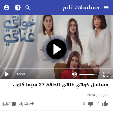
مسلسلات تايم
32:58
مسلسل خواتي غناتي الحلقة 27 سيما كلوب
3 نوفمبر 2024
0
0
شارك
تبليغ