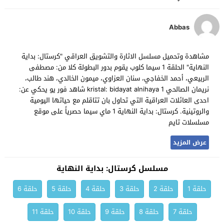
Abbas
مشاهدة وتحميل مسلسل الاثارة والتشويق العراقي "كرستال: بداية
النهاية" الحلقة 1 سيما كلوب يقوم بدور البطولة كلا من: مصطفى
الربيعي، أحمد الخفاجي، سنان العزاوي، ميمون الخالدي، هند طالب،
نريمان الصالحي kristal: bidayat alnihaya 1 شاهد فور يو يحكي عن:
احدى العائلات العراقية التي تحاول بان تتاقلم مع حياتها اليومية
والروتينية. كرستال: بداية النهاية 1 ماي سيما حصرياً على موقع
مسلسلات تايم
عرض المزيد
مسلسل كرستال: بداية النهاية
حلقة 1
حلقة 2
حلقة 3
حلقة 4
حلقة 5
حلقة 6
حلقة 7
حلقة 8
حلقة 9
حلقة 10
حلقة 11