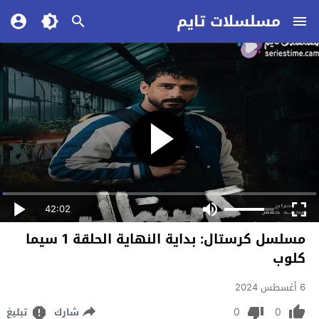
مسلسلات تايم
42:02
مسلسل كرستال: بداية النهاية الحلقة 1 سيما
كلوب
6 أغسطس 2024
0
0
شارك
تبليغ