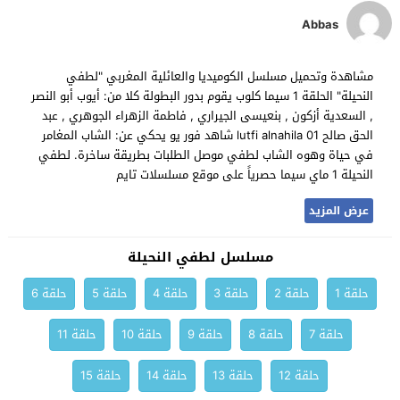
Abbas
مشاهدة وتحميل مسلسل الكوميديا والعائلية المغربي "لطفي
النحيلة" الحلقة 1 سيما كلوب يقوم بدور البطولة كلا من: أيوب أبو النصر
, السعدية أزكون , بنعيسى الجيراري , فاطمة الزهراء الجوهري , عبد
الحق صالح lutfi alnahila 01 شاهد فور يو يحكي عن: الشاب المغامر
في حياة وهوه الشاب لطفي موصل الطلبات بطريقة ساخرة. لطفي
النحيلة 1 ماي سيما حصرياً على موقع مسلسلات تايم
عرض المزيد
مسلسل لطفي النحيلة
حلقة 1
حلقة 2
حلقة 3
حلقة 4
حلقة 5
حلقة 6
حلقة 7
حلقة 8
حلقة 9
حلقة 10
حلقة 11
حلقة 12
حلقة 13
حلقة 14
حلقة 15