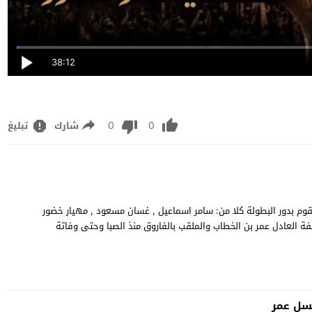
38:12
0
0
شارك
تبليغ
دة وتحميل مسلسل الدراما التاريخية المصري "عمر" الحلقة 1 يقوم بدور البطولة كلا من: سامر اسماعيل , غسان مسعود , مهيار خضور
 السيرة الذاتية للخليفة العادل عمر بن الخطاب والملقب بالفاروق منذ الصبا وحتى وفاتة
ل عمر