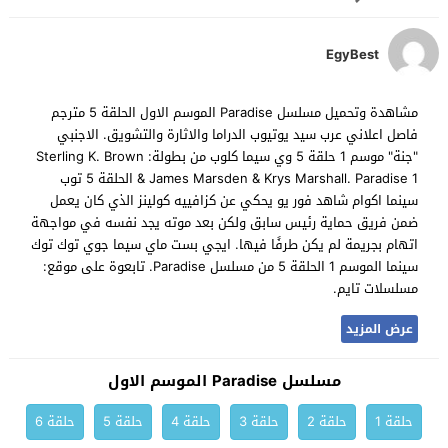
EgyBest
مشاهدة وتحميل مسلسل Paradise الموسم الاول الحلقة 5 مترجم
فاصل اعلاني عرب سيد يوتيوب الدراما والاثارة والتشويق. الاجنبي
"جنة" موسم 1 حلقة 5 وي سيما كلوب من بطولة: Sterling K. Brown
& James Marsden & Krys Marshall. Paradise 1 الحلقة 5 توب
سينما اكوام شاهد فور يو يحكي عن كزافييه كولينز الذي كان يعمل
ضمن فريق حماية رئيس سابق ولكن بعد موته يجد نفسه في مواجهة
اتهام بجريمة لم يكن طرفًا فيها. ايجي بست ماي سيما جوي توك توك
سينما الموسم 1 الحلقة 5 من مسلسل Paradise. تابعوة على موقع:
مسلسلات تايم.
عرض المزيد
مسلسل Paradise الموسم الاول
حلقة 1
حلقة 2
حلقة 3
حلقة 4
حلقة 5
حلقة 6