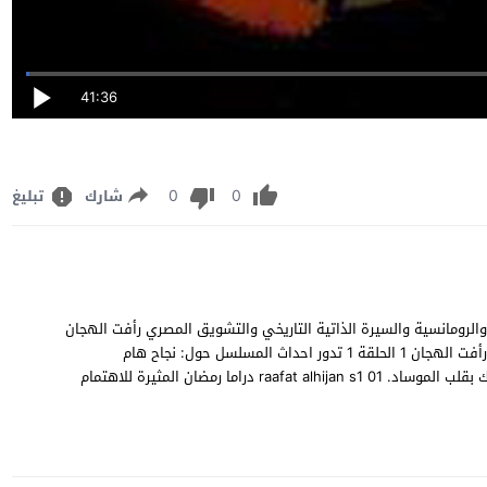
41:36
0
0
شارك
تبليغ
 مسلسل رأفت الهجان الجزء الاول الحلقة 1 الدراما والرومانسية والسيرة الذاتية التاريخي والتشويق المصري رأفت الهجان
من بطولة محمود عبدالعزيز , يسرا , يوسف شعبان , تيسير فهمي. رأفت الهجان 1 الحلقة 1 تدور احداث المسلسل حول: نجاح هام
استطاعت. المخابرات المصرية. تحقيقة من خلال زراعة. جاسوس محنك بقلب الموساد. raafat alhijan s1 01 دراما رمضان المثيرة للاهتمام