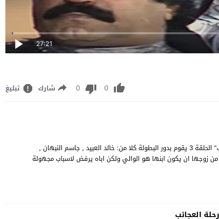
27:21
0
0
شارك
تبليغ
مشاهدة وتحميل مسلسل الدراما والمغامرات الكويتي "رحلة العجائب" الحلقة 3 يقوم بدور البطولة كلا من: خالد العبيد , جاسم النبهان ,
م الامير الصغير تطلب من زوجها ان يكون ابنها هو الوالي ولكن اباه يرفض لاسباب مجهولة
لة العجائب