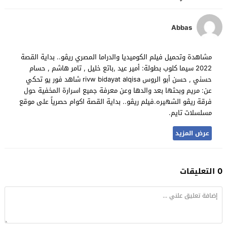
Abbas
مشاهدة وتحميل فيلم الكوميديا والدراما المصري ريڤو.. بداية القصة
2022 سيما كلوب بطولة: أمير عيد ,باتع خليل , تامر هاشم , حسام
حسني , حسن أبو الروس rivw bidayat alqisa شاهد فور يو تحكي
عن: مريم وبحثها بعد والدها وعن معرفة جميع اسرارة المخفية حول
فرقة ريڤو الشهيره.فيلم ريڤو.. بداية القصة اكوام حصرياً على موقع
مسلسلات تايم.
عرض المزيد
0 التعليقات