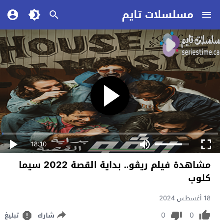
مسلسلات تايم
18:10
مشاهدة فيلم ريڤو.. بداية القصة 2022 سيما
كلوب
18 أغسطس 2024
0
0
شارك
تبليغ