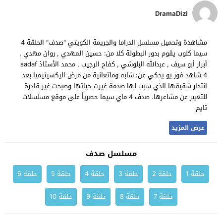
DramaDizi
مشاهدة وتحميل مسلسل الدراما والجريمة الكويتي "صدف" الحلقة 4
سيما كلوب يقوم بدور البطولة كلا من: حسين المهدي , روان مهدي ,
أبرار أبو سيف , عبدالله البلوشي , كفاح الرجيب , محمد الأستاذ sadaf
4 شاهد فور يو يحكي عن: شابه وماتعانية من مرض اليكسيثيميا بعد
انتحار شقيقها الذي سبب لها صدمة غيرت حياتها وصبحت غير قادرة
للتعبير عن مشاعرها. صدف 4 ماي سيما حصرياً على موقع مسلسلات
تايم
عرض المزيد
مسلسل صدف
حلقة 1
حلقة 2
حلقة 3
حلقة 4
حلقة 5
حلقة 6
حلقة 7
حلقة 8
حلقة 9
حلقة 10