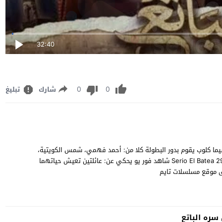
32:40
0
0
شارك
تبليغ
دة وتحميل مسلسل الدراما المصري "سره الباتع" الحلقة 29 سيما كلوب يقوم بدور البطولة كلا من: أحمد فهمي، شمس الكويتية،
أحمد عبدالعزيز، حسين فهمي، أحمد صلاح السعدني، حنان مطاوع Serio El Batea 29 شاهد فور يو يحكي عن: عائلتين تعيش حياتهما
ره الباتع