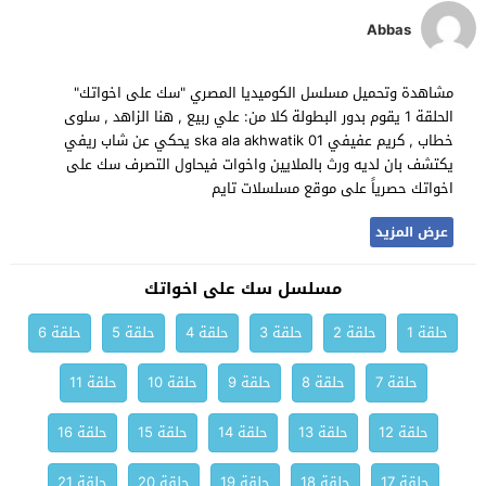
Abbas
مشاهدة وتحميل مسلسل الكوميديا المصري "سك على اخواتك"
الحلقة 1 يقوم بدور البطولة كلا من: علي ربيع , هنا الزاهد , سلوى
خطاب , كريم عفيفي ska ala akhwatik 01 يحكي عن شاب ريفي
يكتشف بان لديه ورث بالملايين واخوات فيحاول التصرف سك على
اخواتك حصرياً على موقع مسلسلات تايم
عرض المزيد
مسلسل سك على اخواتك
حلقة 1
حلقة 2
حلقة 3
حلقة 4
حلقة 5
حلقة 6
حلقة 7
حلقة 8
حلقة 9
حلقة 10
حلقة 11
حلقة 12
حلقة 13
حلقة 14
حلقة 15
حلقة 16
حلقة 17
حلقة 18
حلقة 19
حلقة 20
حلقة 21