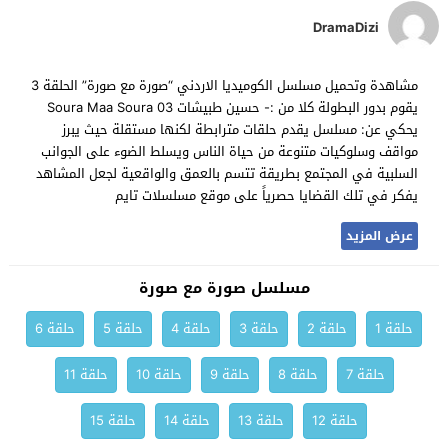
DramaDizi
مشاهدة وتحميل مسلسل الكوميديا الاردني “صورة مع صورة” الحلقة 3
يقوم بدور البطولة كلا من :- حسين طبيشات Soura Maa Soura 03
يحكي عن: مسلسل يقدم حلقات مترابطة لكنها مستقلة حيث يبرز
مواقف وسلوكيات متنوعة من حياة الناس ويسلط الضوء على الجوانب
السلبية في المجتمع بطريقة تتسم بالعمق والواقعية لجعل المشاهد
يفكر في تلك القضايا حصرياً على موقع مسلسلات تايم
عرض المزيد
مسلسل صورة مع صورة
حلقة 1
حلقة 2
حلقة 3
حلقة 4
حلقة 5
حلقة 6
حلقة 7
حلقة 8
حلقة 9
حلقة 10
حلقة 11
حلقة 12
حلقة 13
حلقة 14
حلقة 15