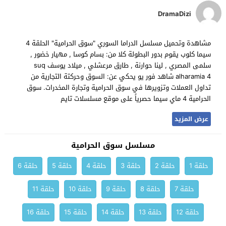
DramaDizi
مشاهدة وتحميل مسلسل الدراما السوري "سوق الحرامية" الحلقة 4
سيما كلوب يقوم بدور البطولة كلا من: بسام كوسا , مهيار خضور ,
سلمى المصري , لينا حوارنة , طارق مرعشلي , ميلاد يوسف suq
alharamia 4 شاهد فور يو يحكي عن: السوق وحركتة التجارية من
تداول العملات وتزويرها في سوق الحرامية وتجارة المخدرات. سوق
الحرامية 4 ماي سيما حصرياً على موقع مسلسلات تايم
عرض المزيد
مسلسل سوق الحرامية
حلقة 1
حلقة 2
حلقة 3
حلقة 4
حلقة 5
حلقة 6
حلقة 7
حلقة 8
حلقة 9
حلقة 10
حلقة 11
حلقة 12
حلقة 13
حلقة 14
حلقة 15
حلقة 16