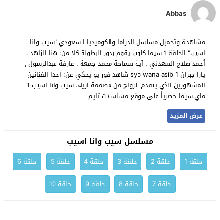
Abbas
مشاهدة وتحميل مسلسل الدراما والكوميديا السعودي "سيب وانا
اسيب" الحلقة 1 سيما كلوب يقوم بدور البطولة كلا من: هنا الزاهد ,
أحمد صلاح السعدني , آية سماحة محمد جمعة , عارفة عبدالرسول ,
يارا جبران syb wana asib 1 شاهد فور يو يحكي عن: احدا الفنانين
المشهورين الذي يتقدم للزواج من مصممة ازياء. سيب وانا اسيب 1
ماي سيما حصرياً على موقع مسلسلات تايم
عرض المزيد
مسلسل سيب وانا اسيب
حلقة 1
حلقة 2
حلقة 3
حلقة 4
حلقة 5
حلقة 6
حلقة 7
حلقة 8
حلقة 9
حلقة 10