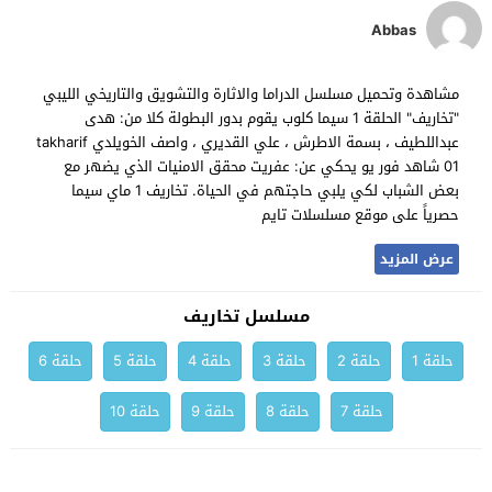
Abbas
مشاهدة وتحميل مسلسل الدراما والاثارة والتشويق والتاريخي الليبي
"تخاريف" الحلقة 1 سيما كلوب يقوم بدور البطولة كلا من: هدى
عبداللطيف ، بسمة الاطرش ، علي القديري ، واصف الخويلدي takharif
01 شاهد فور يو يحكي عن: عفريت محقق الامنيات الذي يضهر مع
بعض الشباب لكي يلبي حاجتهم في الحياة. تخاريف 1 ماي سيما
حصرياً على موقع مسلسلات تايم
عرض المزيد
مسلسل تخاريف
حلقة 1
حلقة 2
حلقة 3
حلقة 4
حلقة 5
حلقة 6
حلقة 7
حلقة 8
حلقة 9
حلقة 10