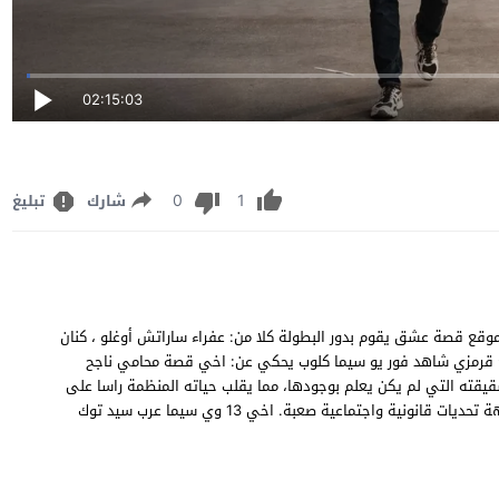
02:15:03
0
1
شارك
تبليغ
اهدة وتحميل مسلسل الدراما العائلي التركي "اخي" الحلقة 13 موقع قصة عشق يقوم بدور البطولة كلا من: عفراء ساراتش أوغلو ، كنان
 اخي الحلقة 13 مترجم يوتيوب موقع قرمزي شاهد فور يو سيما كلوب يحكي عن: اخي قصة محامي ناجح
ته التي لم يكن يعلم بوجودها، مما يقلب حياته المنظمة راسا على
عقب ويجبره على اعادة اكتشاف معنى العائلة والتضحية في مواجهة تحديات قانونية واجتماعية صعبة. اخي 13 وي سيما عرب سيد توك