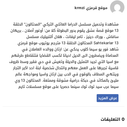
موقع قرمزي krmzi
مشاهدة وتحميل مسلسل الدراما العائلي التركي "المحتالون" الحلقة
13 موقع قصة عشق يقوم بدور البطولة كلا من: أوغور آصلان ، بريهان
سافاش ، بوراك دينيز ، تامر ليفانت ، هلال ألتنبيليك مسلسل
Sahtekarlar 13 المحتالون الحلقة 13 مترجم يوتيوب موقع قرمزي
شاهد فور يو سيما كلوب يحكي عن: ارتان ووالده العاملان في
المحاماة ويضطرون الى الحيل احيانا لكسب القضايا فتتقاطع طرقهم
مع اسيا التي تجيد التمثيل والحيلة وتعيش في حي فقير وسط ظروف
قاسية تجبرها على العمل معهم وانتحال شخصية ابنة احد اكبر التجار
وينتهي المطاف بالوقوع في الحب بين ارتان واسيا ومواجهة عالم
مليئ بالمكائد في حبكة درامية مشوقة وممتعة. المحتالون 13 وي
سيما عرب سيد توك توك سينما حصريا على موقع مسلسلات تايم
عرض المزيد
0 التعليقات