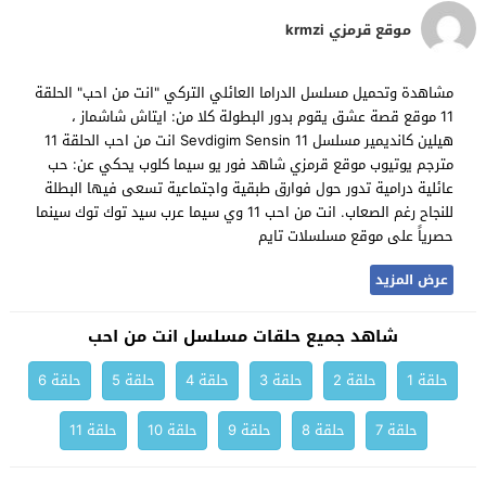
موقع قرمزي krmzi
مشاهدة وتحميل مسلسل الدراما العائلي التركي "انت من احب" الحلقة
11 موقع قصة عشق يقوم بدور البطولة كلا من: ايتاش شاشماز ،
هيلين كانديمير مسلسل Sevdigim Sensin 11 انت من احب الحلقة 11
مترجم يوتيوب موقع قرمزي شاهد فور يو سيما كلوب يحكي عن: حب
عائلية درامية تدور حول فوارق طبقية واجتماعية تسعى فيها البطلة
للنجاح رغم الصعاب. انت من احب 11 وي سيما عرب سيد توك توك سينما
حصرياً على موقع مسلسلات تايم
عرض المزيد
شاهد جميع حلقات مسلسل انت من احب
حلقة 1
حلقة 2
حلقة 3
حلقة 4
حلقة 5
حلقة 6
حلقة 7
حلقة 8
حلقة 9
حلقة 10
حلقة 11