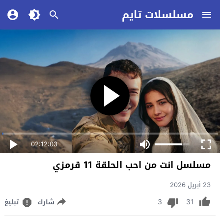
مسلسلات تايم
02:12:03
مسلسل انت من احب الحلقة 11 قرمزي
23 أبريل 2026
3
31
شارك
تبليغ