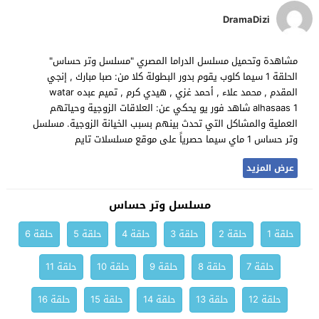
DramaDizi
مشاهدة وتحميل مسلسل الدراما المصري "مسلسل وتر حساس"
الحلقة 1 سيما كلوب يقوم بدور البطولة كلا من: صبا مبارك , إنجي
المقدم , محمد علاء , أحمد غزي , هيدي كرم , تميم عبده watar
alhasaas 1 شاهد فور يو يحكي عن: العلاقات الزوجية وحياتهم
العملية والمشاكل التي تحدث بينهم بسبب الخيانة الزوجية. مسلسل
وتر حساس 1 ماي سيما حصرياً على موقع مسلسلات تايم
عرض المزيد
مسلسل وتر حساس
حلقة 1
حلقة 2
حلقة 3
حلقة 4
حلقة 5
حلقة 6
حلقة 7
حلقة 8
حلقة 9
حلقة 10
حلقة 11
حلقة 12
حلقة 13
حلقة 14
حلقة 15
حلقة 16