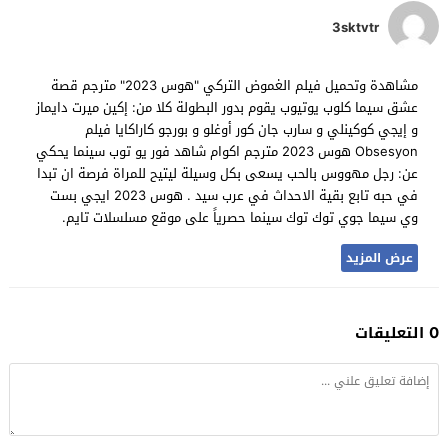
3sktvtr
مشاهدة وتحميل فيلم الغموض التركي "هوس 2023" مترجم قصة
عشق سيما كلوب يوتيوب يقوم بدور البطولة كلا من: إكين ميرت دايماز
و إيجي كوكينلي و سارب جان كور أوغلو و بورجو كاراكايا فيلم
Obsesyon هوس 2023 مترجم اكوام شاهد فور يو توب سينما يحكي
عن: رجل مهووس بالحب يسعى بكل وسيلة ليتيح للمراة فرصة ان تبدا
في حبه تابع بقية الاحداث في عرب سيد . هوس 2023 ايجي بست
وي سيما جوي توك توك سينما حصرياً على موقع مسلسلات تايم.
عرض المزيد
0 التعليقات