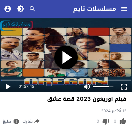
مسلسلات تايم
01:57:45
فيلم اوريغون 2023 قصة عشق
12 أكتوبر 2024
0
0
شارك
تبليغ