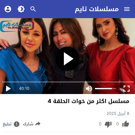
مسلسلات تايم
40:10
مسلسل اكثر من خوات الحلقة 4
8 أبريل 2025
0
0
شارك
تبليغ