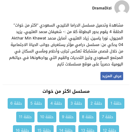
DramaDizi
مشاهدة وتحميل مسلسل الدراما الخليجي السعودي “اكثر من خوات”
الحلقة 4 يقوم بدور البطولة كلا من :- شعيفان محمد العتيبي، يزيد
المجيول، نورا ياسين، زياد العتيبي، أصايل محمد Akthar Min Khawat
04 يحكي عن: مسلسل درامي مؤثر يستعرض جوانب الحياة الاجتماعية
من خلال قصص متشابكة تعكس تجارب وأحلام ومآسي السكان في
المجتمع السعودي وتبرز التحديات والقيم التي يواجهونها في حياتهم
اليومية حصرياً على موقع مسلسلات تايم
عرض المزيد
مسلسل اكثر من خوات
حلقة 1
حلقة 2
حلقة 3
حلقة 4
حلقة 5
حلقة 6
حلقة 7
حلقة 8
حلقة 9
حلقة 10
حلقة 11
حلقة 12
حلقة 13
حلقة 14
حلقة 15
حلقة 16