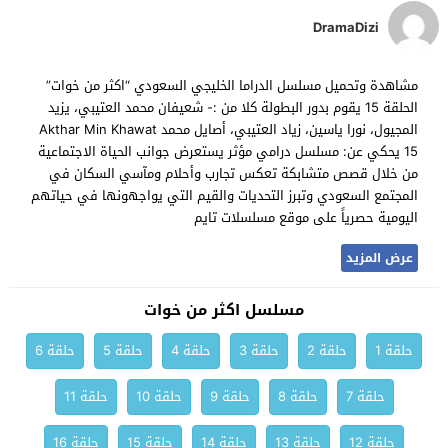
DramaDizi
مشاهدة وتحميل مسلسل الدراما الخليجي السعودي “اكثر من خوات”
الحلقة 15 يقوم بدور البطولة كلا من :- شعيفان محمد العتيبي، يزيد
المجيول، نورا ياسين، زياد العتيبي، أصايل محمد Akthar Min Khawat
15 يحكي عن: مسلسل درامي مؤثر يستعرض جوانب الحياة الاجتماعية
من خلال قصص متشابكة تعكس تجارب وأحلام ومآسي السكان في
المجتمع السعودي وتبرز التحديات والقيم التي يواجهونها في حياتهم
اليومية حصرياً على موقع مسلسلات تايم
عرض المزيد
مسلسل اكثر من خوات
حلقة 1
حلقة 2
حلقة 3
حلقة 4
حلقة 5
حلقة 6
حلقة 7
حلقة 8
حلقة 9
حلقة 10
حلقة 11
حلقة 12
حلقة 13
حلقة 14
حلقة 15
حلقة 16