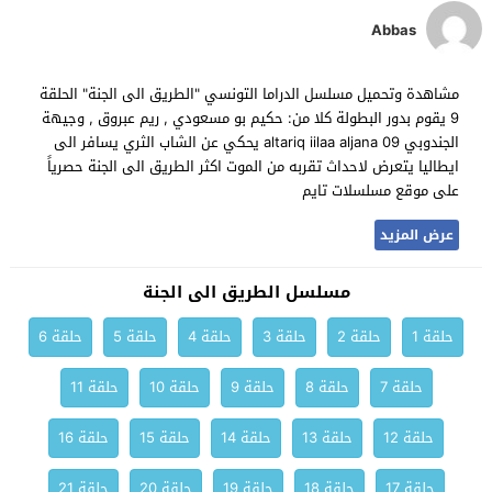
Abbas
مشاهدة وتحميل مسلسل الدراما التونسي "الطريق الى الجنة" الحلقة
9 يقوم بدور البطولة كلا من: حكيم بو مسعودي , ريم عبروق , وجيهة
الجندوبي altariq iilaa aljana 09 يحكي عن الشاب الثري يسافر الى
ايطاليا يتعرض لاحداث تقربه من الموت اكثر الطريق الى الجنة حصرياً
على موقع مسلسلات تايم
عرض المزيد
مسلسل الطريق الى الجنة
حلقة 1
حلقة 2
حلقة 3
حلقة 4
حلقة 5
حلقة 6
حلقة 7
حلقة 8
حلقة 9
حلقة 10
حلقة 11
حلقة 12
حلقة 13
حلقة 14
حلقة 15
حلقة 16
حلقة 17
حلقة 18
حلقة 19
حلقة 20
حلقة 21