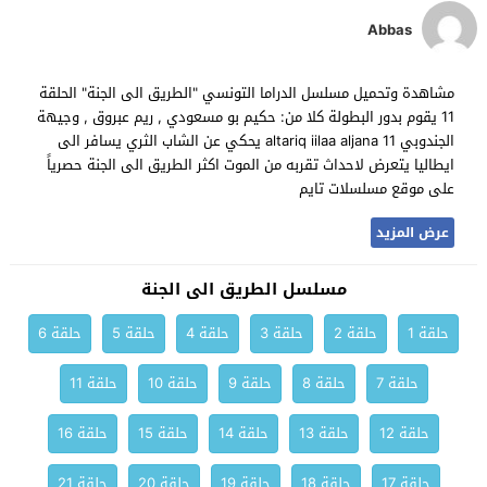
Abbas
مشاهدة وتحميل مسلسل الدراما التونسي "الطريق الى الجنة" الحلقة
11 يقوم بدور البطولة كلا من: حكيم بو مسعودي , ريم عبروق , وجيهة
الجندوبي altariq iilaa aljana 11 يحكي عن الشاب الثري يسافر الى
ايطاليا يتعرض لاحداث تقربه من الموت اكثر الطريق الى الجنة حصرياً
على موقع مسلسلات تايم
عرض المزيد
مسلسل الطريق الى الجنة
حلقة 1
حلقة 2
حلقة 3
حلقة 4
حلقة 5
حلقة 6
حلقة 7
حلقة 8
حلقة 9
حلقة 10
حلقة 11
حلقة 12
حلقة 13
حلقة 14
حلقة 15
حلقة 16
حلقة 17
حلقة 18
حلقة 19
حلقة 20
حلقة 21