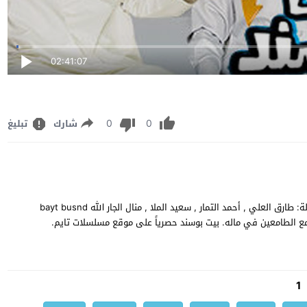
02:41:07
0
0
شارك
تبليغ
مشاهدة وتحميل مسرحية الكوميديا الكويتي بيت بوسند 2021 بطولة: طارق العلي , أحمد التمار , سعيد الملا , منال الجار الله bayt busnd
مع الطامعين في ماله. بيت بوسند حصرياً على موقع مسلسلات تايم.
1