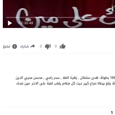
02:30:49
0
0
شارك
تبليغ
مشاهدة وتحميل مسرحية الكوميديا المصري مين ضحك على مين 1980 بطولة: هدى سلطان , زهرة العلا , سحر رامي , محسن محيي الدين
صدقي mayn dahk ealaa min يحكي عن عائلة يقع بينها صراع كبير حيث كل منهم يلعب لعبة على الاخر. مين ضحك
1