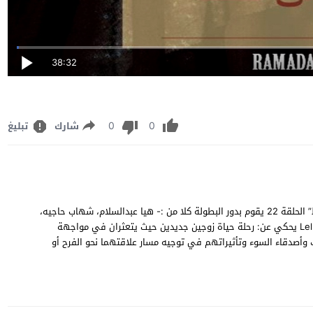
38:32
0
0
شارك
تبليغ
مشاهدة وتحميل مسلسل الدراما الخليجي الكويتي “للمعاريس فقط” الحلقة 22 يقوم بدور البطولة كلا من :- هيا عبدالسلام، شهاب حاجيه،
ميثم بدر، ريم أرحمة، فؤاد علي، بشار الشطي Lel Maarees Faqat 22 يحكي عن: رحلة حياة زوجين جديدين حيث يتعثران في مواجهة
رب وأصدقاء السوء وتأثيراتهم في توجيه مسار علاقتهما نحو الفرح أو