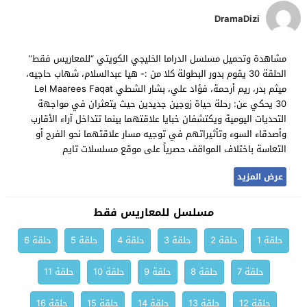
DramaDizi
مشاهدة وتحميل مسلسل الدراما الخليجي الكويتي “للمعاريس فقط”
الحلقة 30 يقوم بدور البطولة كلا من :- هيا عبدالسلام، شهاب حاجيه،
ميثم بدر، ريم أرحمة، فؤاد علي، بشار الشطي Lel Maarees Faqat
30 يحكي عن: رحلة حياة زوجين جديدين حيث يتعثران في مواجهة
التحديات اليومية ويكتشفان خبايا علاقتهما بينما تتداخل آراء الأقارب
وأصدقاء السوء وتأثيراتهم في توجيه مسار علاقتهما نحو الفرح أو
التعاسة باختلاف المواقف حصرياً على موقع مسلسلات تايم
عرض المزيد
مسلسل للمعاريس فقط
حلقة 1
حلقة 2
حلقة 3
حلقة 4
حلقة 5
حلقة 6
حلقة 7
حلقة 8
حلقة 9
حلقة 10
حلقة 11
حلقة 12
حلقة 13
حلقة 14
حلقة 15
حلقة 16