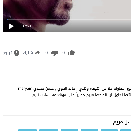
37:21
0
0
شارك
تبليغ
مشاهدة وتحميل مسلسل الدراما المصري "مريم" الحلقة 24 يقوم بدور البطولة كلا من: هيفاء وهبي , خالد النبوي , حسن حسني maryam
ل مريم