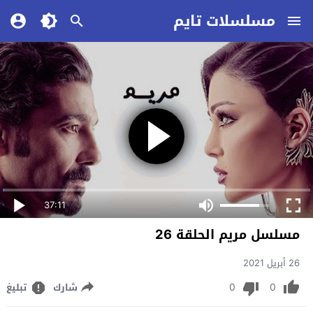
مسلسلات تايم
37:11
مسلسل مريم الحلقة 26
26 أبريل 2021
0
0
شارك
تبليغ