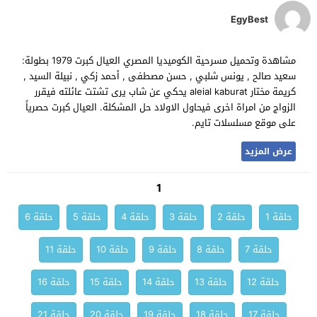
EgyBest
مشاهدة وتحميل مسرحية الكوميديا المصري العيال كبرت 1979 بطولة:
سعيد صالح , يونس شلبي , حسن مصطفى , أحمد زكي , نبيلة السيد ,
كريمة مختار aleial kaburat يحكي عن شاب يرى تشتت عائلته فيقرر
الزواج من امراة اخرى فيحاول الاولاد حل المشكلة. العيال كبرت حصرياً
على موقع مسلسلات تايم.
عرض المزيد
1
حلقة 1
حلقة 2
حلقة 3
حلقة 4
حلقة 5
حلقة 6
حلقة 7
حلقة 8
حلقة 9
حلقة 10
حلقة 11
حلقة 12
حلقة 13
حلقة 14
حلقة 15
حلقة 16
حلقة 17
حلقة 18
حلقة 19
حلقة 20
حلقة 21